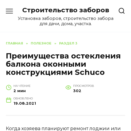
Перейти
Строительство заборов
к
содержанию
Установка заборов, строительство забора
для дачи, дома, участка.
ГЛАВНАЯ
»
ПОЛЕЗНОЕ
»
РАЗДЕЛ 3
Преимущества остекления
балкона оконными
конструкциями Schuco
НА ЧТЕНИЕ
ПРОСМОТРОВ
2 мин
302
ОБНОВЛЕНО
19.08.2021
Когда хозяева планируют ремонт лоджии или