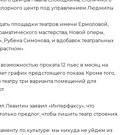
клорного центр под управлением Людмилы
 дать площадки театров имени Ермоловой,
аматического мастерства, Новой оперы,
», Рубена Симонова, и вдобавок театральных
растном».
возможностью проката 12 пьес в месяц на
яет график предстоящего показа. Кроме того,
 театру три варианта помещений для
т.
ил Левитин заявил «Интерфаксу», что
олько предлог, чтобы лишить театр строения.
аменту по культуре: мы никуда не уйдем из