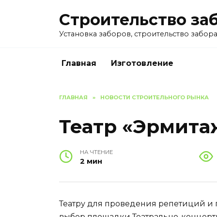
Перейти
Строительство за
к
содержанию
Установка заборов, строительство забора 
Главная
Изготовление
ГЛАВНАЯ
»
НОВОСТИ СТРОИТЕЛЬНОГО РЫНКА
Театр «Эрмита
НА ЧТЕНИЕ
2 мин
Театру для проведения репетиций и 
выбор площадки Театрально-концертн