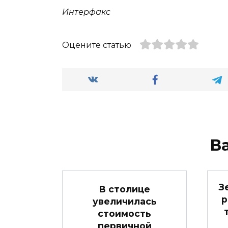
Интерфакс
Оцените статью
В
З
В столице
р
увеличилась
стоимость
первичной