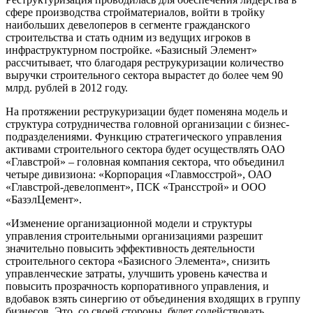
сфере производства стройматериалов, войти в тройку
наибольших девелоперов в сегменте гражданского
строительства и стать одним из ведущих игроков в
инфраструктурном постройке. «Базисный Элемент»
рассчитывает, что благодаря реструкуризации количество
выручки строительного сектора вырастет до более чем 90
млрд. рублей в 2012 году.
На протяжении реструкуризации будет поменяна модель и
структура сотрудничества головной организации с бизнес-
подразделениями. Функцию стратегического управления
активами строительного сектора будет осуществлять ОАО
«Главстрой» – головная компания сектора, что объединил
четыре дивизиона: «Корпорация «Главмосстрой», ОАО
«Главстрой-девелопмент», ПСК «Трансстрой» и ООО
«БазэлЦемент».
«Изменение организационной модели и структуры
управления строительными организациями разрешит
значительно повысить эффективность деятельности
строительного сектора «Базисного Элемента», снизить
управленческие затраты, улучшить уровень качества и
повысить прозрачность корпоративного управления, и
вдобавок взять синергию от объединения входящих в группу
бизнесов. Это, со своей стороны, будет содействовать