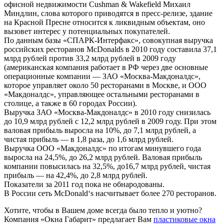
офисной недвижимости Cushman & Wakefield Михаил
Миндлин, слова которого приводятся в пресс-релизе, здание
на Красной Пресне относится к ликвидным объектам, оно
вызовет интерес у потенциальных покупателей.
По данным базы «СПАРК-Интерфакс», совокупная выручка
российских ресторанов McDonalds в 2010 году составила 37,1
млрд рублей против 33,2 млрд рублей в 2009 году
(американская компания работает в РФ через две основные
операционные компании — ЗАО «Москва-Макдоналдс»,
которое управляет около 50 ресторанами в Москве, и ООО
«Макдоналдс», управляющее остальными ресторанами в
столице, а также в 60 городах России).
Выручка ЗАО «Москва-Макдоналдс» в 2010 году снизилась
до 10,9 млрд рублей с 12,2 млрд рублей в 2009 году. При этом
валовая прибыль выросла на 10%, до 7,1 млрд рублей, а
чистая прибыль — в 1,8 раза, до 1,6 млрд рублей.
Выручка ООО «Макдоналдс» по итогам минувшего года
выросла на 24,5%, до 26,2 млрд рублей. Валовая прибыль
компании повысилась на 32,5%, до16,7 млрд рублей, чистая
прибыль — на 42,4%, до 2,8 млрд рублей.
Показатели за 2011 год пока не обнародованы.
В России сеть McDonald‘s насчитывает более 270 ресторанов.
Хотите, чтобы в Вашем доме всегда было тепло и уютно?
Компания «Окна Габарит» предлагает Вам
пластиковые окна