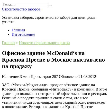
Перейти
Search
к
for:
Строительство заборов
содержанию
Установка заборов, строительство забора для дачи, дома,
участка.
Главная
Изготовление
Главная
»
Новости строительного рынка
Офисное здание McDonald‘s на
Красной Пресне в Москве выставлено
на продажу
На чтение
3 мин
Просмотров
207
Обновлено
21.03.2012
ЗАО «Москва-Макдоналдс» продает офисное здание на
Красной Пресне, сообщили «Интерфаксу» в компании. В этом
здании расположены центральный офис компании и ресторан.
Решение о продаже принято в связи с тем, что из-за
увеличения числа сотрудников центральный офис переезжает
в новое здание. Ресторан в здании на Красной Пресне