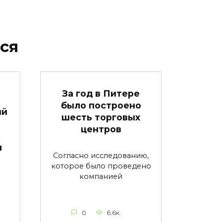
ся
За год в Питере
было построено
ый
шесть торговых
центров
я
Согласно исследованию,
которое было проведено
компанией
0
6.6к.