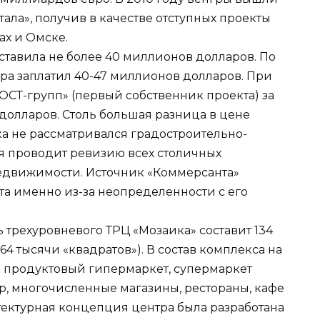
ала», получив в качестве отступных проекты
ах и Омске.
ставила не более 40 миллионов долларов. По
а заплатил 40-47 миллионов долларов. При
 «ОСТ-групп» (первый собственник проекта) за
долларов. Столь большая разница в цене
ока не рассматривался градостроительно-
я проводит ревизию всех столичных
недвижимости. Источник «Коммерсанта»
кта именно из-за неопределенности с его
 трехуровневого ТРЦ «Мозаика» составит 134
4 тысячи «квадратов»). В состав комплекса на
 продуктовый гипермаркет, супермаркет
р, многочисленные магазины, рестораны, кафе
тектурная концепция центра была разработана