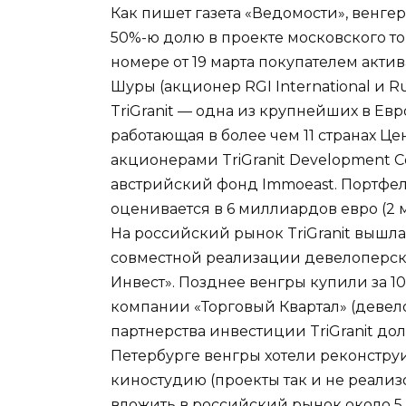
Как пишет газета «Ведомости», венгер
50%-ю долю в проекте московского то
номере от 19 марта покупателем акти
Шуры (акционер RGI International и Rus
TriGranit — одна из крупнейших в Е
работающая в более чем 11 странах 
акционерами TriGranit Development 
австрийский фонд Immoeast. Портфел
оценивается в 6 миллиардов евро (2
На российский рынок TriGranit вышла
совместной реализации девелоперск
Инвест». Позднее венгры купили за 
компании «Торговый Квартал» (девел
партнерства инвестиции TriGranit до
Петербурге венгры хотели реконстру
киностудию (проекты так и не реализ
вложить в российский рынок около 5