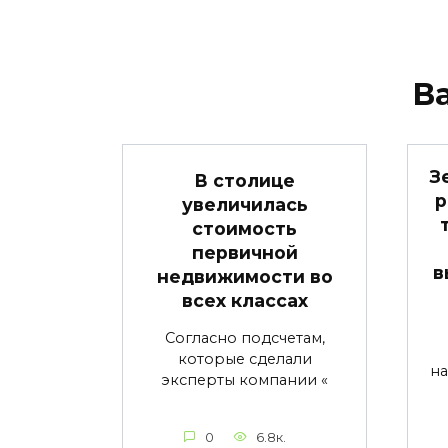
В
З
В столице
р
увеличилась
стоимость
первичной
в
недвижимости во
всех классах
Согласно подсчетам,
которые сделали
на
эксперты компании «
0
6.8к.