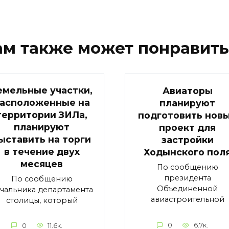
ам также может понравить
емельные участки,
Авиаторы
асположенные на
планируют
территории ЗИЛа,
подготовить нов
планируют
проект для
ыставить на торги
застройки
в течение двух
Ходынского пол
месяцев
По сообщению
президента
По сообщению
Объединенной
чальника департамента
авиастроительной
столицы, который
0
6.7к.
0
11.6к.