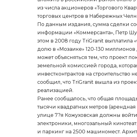
из числа акционеров «Торгового Кварт
торговых центров в Набережных Челн
По данным издания, сумма сделки со
информации «Коммерсанта», Петр Шур
этом в 2008 году TriGranit выплатила
долю в «Мозаике» 120-130 миллионов 
может объясняться тем, что проект п
земельной комиссией города, котора
инвестконтрактов на строительство 
сообщил, что TriGranit вышла из прое
реализацией.
Ранее сообщалось, что общая площадь
тысячи квадратных метров (арендная 6
улице 7?я Кожуховская должны войти
электроники, многозальный кинотеат
и паркинг на 2500 машиномест. Архи