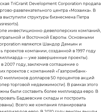
ская TriGranit Development Corporation продала
ргово-развлекательного центра «Мозаика». В
ва выступили структуры бизнесмена Петра
resorts).
вропе инвестиционно-девелоперских компаний,
Центральной и Восточной Европы. Основными
Corporation являются Шандор Демьян и
ь проектов компании, созданной в 1997 году
 миллиарда — уже завершенные проекты).
 в 2007 году, заключив соглашение о
их проектов с компанией «Газпромбанк-
100 миллионов долларов 50 процентов акций
опер торговой недвижимости). В рамках этого
лжны были составить более миллиарда евро. В
ировать Бадаевские склады и построить
ованы). Всего же компания планировала
 миллиардов евро. В 2010 году венгры вышли