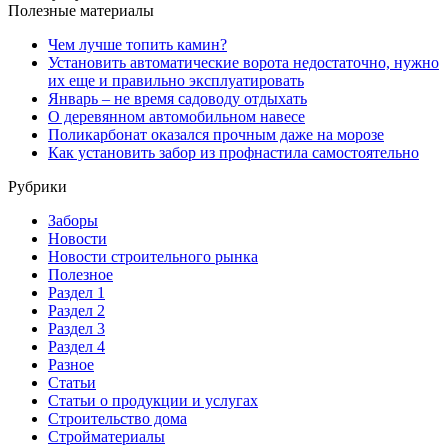
Полезные материалы
Чем лучше топить камин?
Установить автоматические ворота недостаточно, нужно
их еще и правильно эксплуатировать
Январь – не время садоводу отдыхать
О деревянном автомобильном навесе
Поликарбонат оказался прочным даже на морозе
Как установить забор из профнастила самостоятельно
Рубрики
Заборы
Новости
Новости строительного рынка
Полезное
Раздел 1
Раздел 2
Раздел 3
Раздел 4
Разное
Статьи
Статьи o продукции и услугах
Строительство дома
Стройматериалы