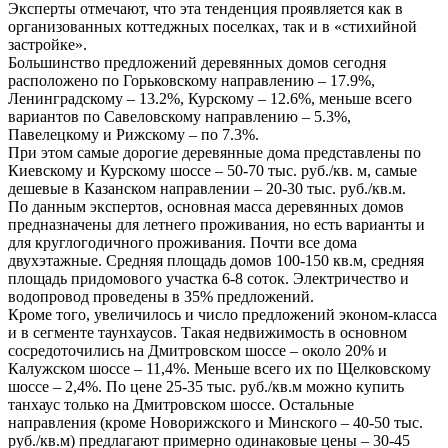
Эксперты отмечают, что эта тенденция проявляется как в
организованных коттеджных поселках, так и в «стихийной
застройке».
Большинство предложений деревянных домов сегодня
расположено по Горьковскому направлению – 17.9%,
Ленинградскому – 13.2%, Курскому – 12.6%, меньше всего
вариантов по Савеловскому направлению – 5.3%,
Павелецкому и Рижскому – по 7.3%.
При этом самые дорогие деревянные дома представлены по
Киевскому и Курскому шоссе – 50-70 тыс. руб./кв. м, самые
дешевые в Казанском направлении – 20-30 тыс. руб./кв.м.
По данным экспертов, основная масса деревянных домов
предназначены для летнего проживания, но есть варианты и
для круглогодичного проживания. Почти все дома
двухэтажные. Средняя площадь домов 100-150 кв.м, средняя
площадь придомового участка 6-8 соток. Электричество и
водопровод проведены в 35% предложений.
Кроме того, увеличилось и число предложений эконом-класса
и в сегменте таунхаусов. Такая недвижимость в основном
сосредоточились на Дмитровском шоссе – около 20% и
Калужском шоссе – 11,4%. Меньше всего их по Щелковскому
шоссе – 2,4%. По цене 25-35 тыс. руб./кв.м можно купить
танхаус только на Дмитровском шоссе. Остальные
направления (кроме Новорижского и Минского – 40-50 тыс.
руб./кв.м) предлагают примерно одинаковые цены – 30-45