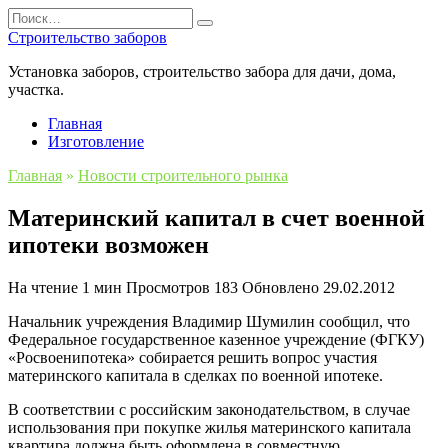
Перейти
Search
к
for:
Строительство заборов
содержанию
Установка заборов, строительство забора для дачи, дома,
участка.
Главная
Изготовление
Главная
»
Новости строительного рынка
Материнский капитал в счет военной
ипотеки возможен
На чтение
1 мин
Просмотров
183
Обновлено
29.02.2012
Начальник учреждения Владимир Шумилин сообщил, что
Федеральное государственное казенное учреждение (ФГКУ)
«Росвоенипотека» собирается решить вопрос участия
материнского капитала в сделках по военной ипотеке.
В соответствии с российским законодательством, в случае
использования при покупке жилья материнского капитала
квартира должна быть оформлена в совместную