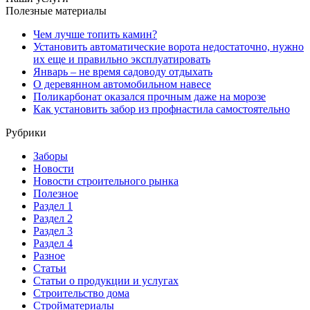
Полезные материалы
Чем лучше топить камин?
Установить автоматические ворота недостаточно, нужно
их еще и правильно эксплуатировать
Январь – не время садоводу отдыхать
О деревянном автомобильном навесе
Поликарбонат оказался прочным даже на морозе
Как установить забор из профнастила самостоятельно
Рубрики
Заборы
Новости
Новости строительного рынка
Полезное
Раздел 1
Раздел 2
Раздел 3
Раздел 4
Разное
Статьи
Статьи o продукции и услугах
Строительство дома
Стройматериалы