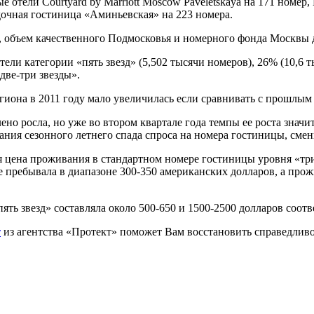
 отели Courtyard by Marriott Moscow Paveletskaya на 171 номер,
дочная гостиница «Аминьевская» на 223 номера.
m, объем качественного Подмосковья и номерного фонда Москвы 
тели категории «пять звезд» (5,502 тысячи номеров), 26% (10,6
две-три звезды».
региона в 2011 году мало увеличилась если сравнивать с прошлы
но росла, но уже во втором квартале года темпы ее роста значи
ания сезонного летнего спада спроса на номера гостиницы, смен
я цена проживания в стандартном номере гостиницы уровня «три
 пребывала в диапазоне 300-350 американских долларов, а прожи
ять звезд» составляла около 500-650 и 1500-2500 долларов соотв
т
из агентства «Протект» поможет Вам восстановить справедлив