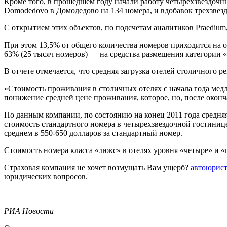
Кроме того, в прошедшем году начали работу четырехзвездочные
Domodedovo в Домодедово на 134 номера, и вдобавок трехзвез
С открытием этих объектов, по подсчетам аналитиков Praediu
При этом 13,5% от общего количества номеров приходится на о
63% (25 тысяч номеров) — на средства размещения категории «
В отчете отмечается, что средняя загрузка отелей столичного 
«Стоимость проживания в столичных отелях с начала года медле
понижение средней цене проживания, которое, но, после оконч
По данным компании, по состоянию на конец 2011 года средня
стоимость стандартного номера в четырехзвездочной гостинице
среднем в 550-650 долларов за стандартный номер.
Стоимость номера класса «люкс» в отелях уровня «четыре» и «п
Страховая компания не хочет возмущать Вам ущерб?
автоюрис
юридических вопросов.
РИА Новости