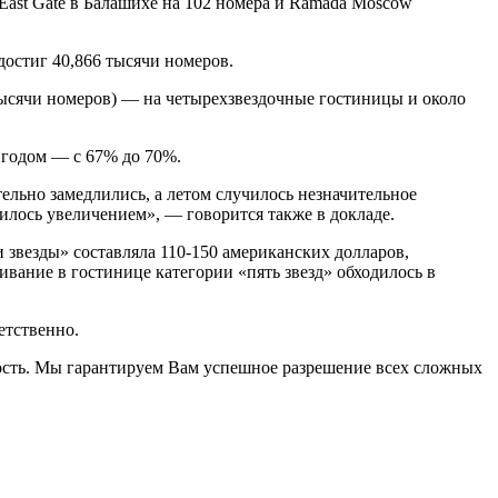
 East Gate в Балашихе на 102 номера и Ramada Moscow
достиг 40,866 тысячи номеров.
 тысячи номеров) — на четырехзвездочные гостиницы и около
м годом — с 67% до 70%.
тельно замедлились, а летом случилось незначительное
илось увеличением», — говорится также в докладе.
 звезды» составляла 110-150 американских долларов,
вание в гостинице категории «пять звезд» обходилось в
етственно.
ость. Мы гарантируем Вам успешное разрешение всех сложных