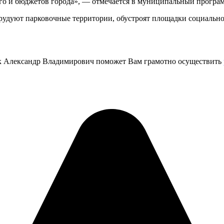
ого и бюджетов города», — отмечается в муниципальный програ
удуют парковочные территории, обустроят площадки социально-
ук Александр Владимирович поможет Вам грамотно осуществить