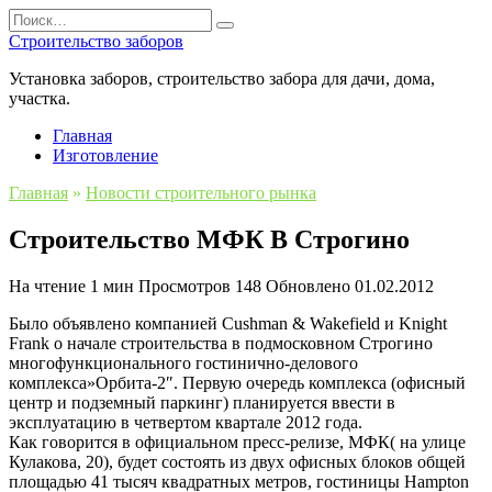
Перейти
Search
к
for:
Строительство заборов
содержанию
Установка заборов, строительство забора для дачи, дома,
участка.
Главная
Изготовление
Главная
»
Новости строительного рынка
Строительство МФК В Строгино
На чтение
1 мин
Просмотров
148
Обновлено
01.02.2012
Было объявлено компанией Cushman & Wakefield и Knight
Frank о начале строительства в подмосковном Строгино
многофункционального гостинично-делового
комплекса»Орбита-2″. Первую очередь комплекса (офисный
центр и подземный паркинг) планируется ввести в
эксплуатацию в четвертом квартале 2012 года.
Как говорится в официальном пресс-релизе, МФК( на улице
Кулакова, 20), будет состоять из двух офисных блоков общей
площадью 41 тысяч квадратных метров, гостиницы Hampton