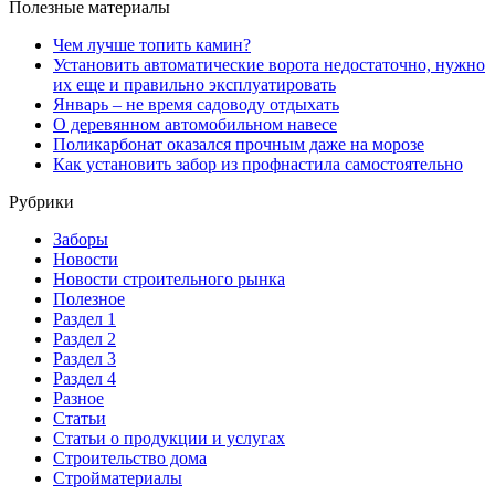
Полезные материалы
Чем лучше топить камин?
Установить автоматические ворота недостаточно, нужно
их еще и правильно эксплуатировать
Январь – не время садоводу отдыхать
О деревянном автомобильном навесе
Поликарбонат оказался прочным даже на морозе
Как установить забор из профнастила самостоятельно
Рубрики
Заборы
Новости
Новости строительного рынка
Полезное
Раздел 1
Раздел 2
Раздел 3
Раздел 4
Разное
Статьи
Статьи o продукции и услугах
Строительство дома
Стройматериалы