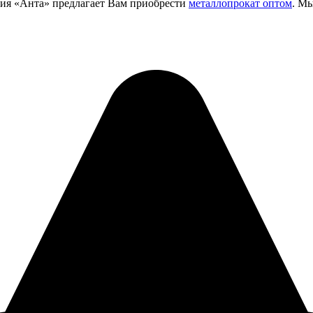
ния «Анта» предлагает Вам приобрести
металлопрокат оптом
. М