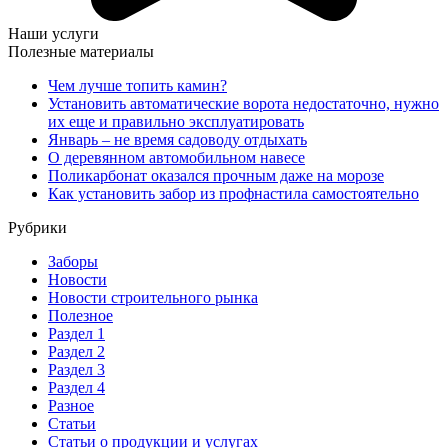
Наши услуги
Полезные материалы
Чем лучше топить камин?
Установить автоматические ворота недостаточно, нужно
их еще и правильно эксплуатировать
Январь – не время садоводу отдыхать
О деревянном автомобильном навесе
Поликарбонат оказался прочным даже на морозе
Как установить забор из профнастила самостоятельно
Рубрики
Заборы
Новости
Новости строительного рынка
Полезное
Раздел 1
Раздел 2
Раздел 3
Раздел 4
Разное
Статьи
Статьи o продукции и услугах