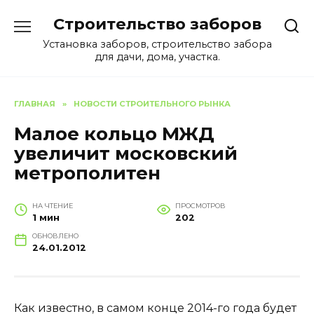
Перейти
Строительство заборов
к
содержанию
Установка заборов, строительство забора
для дачи, дома, участка.
ГЛАВНАЯ
»
НОВОСТИ СТРОИТЕЛЬНОГО РЫНКА
Малое кольцо МЖД
увеличит московский
метрополитен
НА ЧТЕНИЕ
ПРОСМОТРОВ
1 мин
202
ОБНОВЛЕНО
24.01.2012
Как известно, в самом конце 2014-го года будет