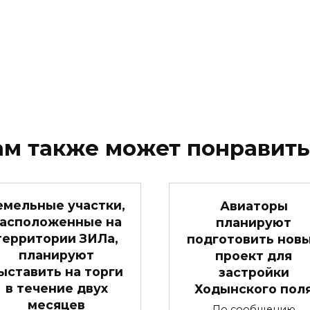
ам также может понравить
емельные участки,
Авиаторы
асположенные на
планируют
территории ЗИЛа,
подготовить нов
планируют
проект для
ыставить на торги
застройки
в течение двух
Ходынского пол
месяцев
По сообщению