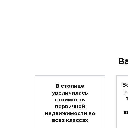
В
З
В столице
р
увеличилась
стоимость
первичной
в
недвижимости во
всех классах