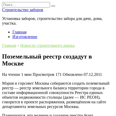
Перейти
Search
к
for:
Строительство заборов
содержанию
Установка заборов, строительство забора для дачи, дома,
участка.
Главная
Изготовление
Главная
»
Новости строительного рынка
Поземельный реестр создадут в
Москве
На чтение
1 мин
Просмотров
171
Обновлено
07.12.2011
Мэрия и горсовет Москвы собираются создать поземельный
реестр — реестр земельного баланса территории города в
составе информационной совокупности Реестра единых
объектов недвижимости столицы (далее — ИС РЕОН),
говорится в проекте распоряжения, размещённом на сайте
департамента земельных ресурсов Москвы.
Планируется, что ведение и создание реестра будет