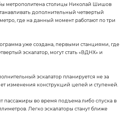
жбы метрополитена столицы Николай Шишов
 устанавливать дополнительный четвертый
 метро, где на данный момент работают по три
рограмма уже создана, первыми станциями, где
твертый эскалатор, могут стать «ВДНХ» и
полнительный эскалатор планируется не за
счет изменения конструкций цепей и ступеней.
ят пассажиры во время подъема либо спуска в
иллиметров. Легко эскалаторы станут ближе