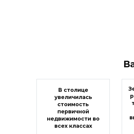
В
З
В столице
р
увеличилась
стоимость
первичной
в
недвижимости во
всех классах