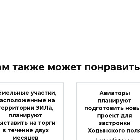
ам также может понравить
емельные участки,
Авиаторы
асположенные на
планируют
территории ЗИЛа,
подготовить нов
планируют
проект для
ыставить на торги
застройки
в течение двух
Ходынского пол
месяцев
По сообщению