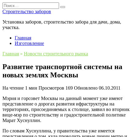
Перейти
Search
к
for:
Строительство заборов
содержанию
Установка заборов, строительство забора для дачи, дома,
участка.
Главная
Изготовление
Главная
»
Новости строительного рынка
Развитие транспортной системы на
новых землях Москвы
На чтение
1 мин
Просмотров
169
Обновлено
06.10.2011
Мэрия и горсовет Москвы на данный момент уже имеют
представление о дорогах развития ифраструктуры на
территориях, присоединяемых к столице, заявил во вторник
вице-мэр по строительству и градостроительной политике
Марат Хуснуллин.
По словам Хуснуллина, у правительства уже имеется
представления о том, куда проводить новые линии метро и