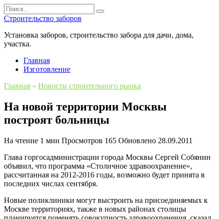
Перейти
Search
к
for:
Строительство заборов
содержанию
Установка заборов, строительство забора для дачи, дома,
участка.
Главная
Изготовление
Главная
»
Новости строительного рынка
На новой территории Москвы
построят больницы
На чтение
1 мин
Просмотров
165
Обновлено
28.09.2011
Глава горгосадминистрации города Москвы Сергей Собянин
объявил, что программа «Столичное здравоохранение»,
рассчитанная на 2012-2016 годы, возможно будет принята в
последних числах сентября.
Новые поликлиники могут выстроить на присоединяемых к
Москве территориях, также в новых районах столицы
планируется поменять совокупность здравоохранения, сказал