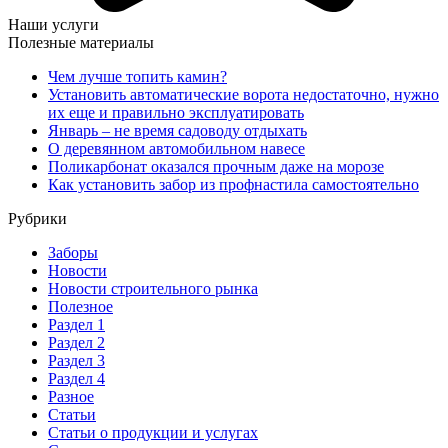
Наши услуги
Полезные материалы
Чем лучше топить камин?
Установить автоматические ворота недостаточно, нужно
их еще и правильно эксплуатировать
Январь – не время садоводу отдыхать
О деревянном автомобильном навесе
Поликарбонат оказался прочным даже на морозе
Как установить забор из профнастила самостоятельно
Рубрики
Заборы
Новости
Новости строительного рынка
Полезное
Раздел 1
Раздел 2
Раздел 3
Раздел 4
Разное
Статьи
Статьи o продукции и услугах