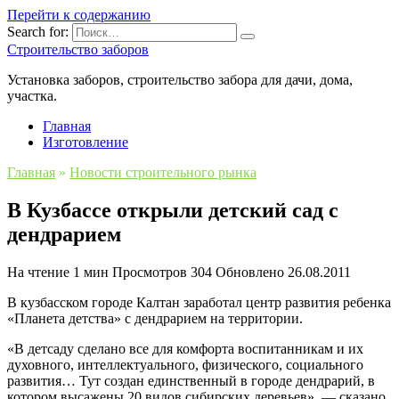
Перейти к содержанию
Search for:
Строительство заборов
Установка заборов, строительство забора для дачи, дома,
участка.
Главная
Изготовление
Главная
»
Новости строительного рынка
В Кузбассе открыли детский сад с
дендрарием
На чтение
1 мин
Просмотров
304
Обновлено
26.08.2011
В кузбасском городе Калтан заработал центр развития ребенка
«Планета детства» с дендрарием на территории.
«В детсаду сделано все для комфорта воспитанникам и их
духовного, интеллектуального, физического, социального
развития… Тут создан единственный в городе дендрарий, в
котором высажены 20 видов сибирских деревьев», — сказано