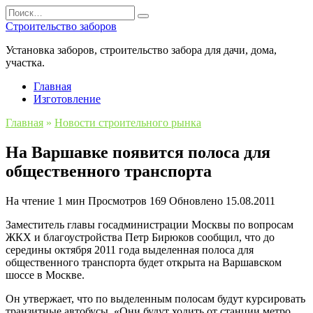
Перейти
Search
к
for:
Строительство заборов
содержанию
Установка заборов, строительство забора для дачи, дома,
участка.
Главная
Изготовление
Главная
»
Новости строительного рынка
На Варшавке появится полоса для
общественного транспорта
На чтение
1 мин
Просмотров
169
Обновлено
15.08.2011
Заместитель главы госадминистрации Москвы по вопросам
ЖКХ и благоустройства Петр Бирюков сообщил, что до
середины октября 2011 года выделенная полоса для
общественного транспорта будет открыта на Варшавском
шоссе в Москве.
Он утвержает, что по выделенным полосам будут курсировать
транзитные автобусы. «Они будут ходить от станции метро