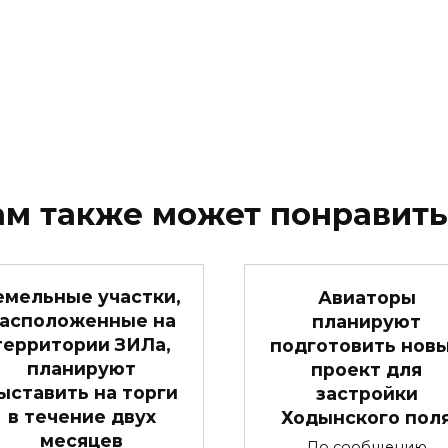
ам также может понравить
емельные участки,
Авиаторы
асположенные на
планируют
территории ЗИЛа,
подготовить нов
планируют
проект для
ыставить на торги
застройки
в течение двух
Ходынского пол
месяцев
По сообщению