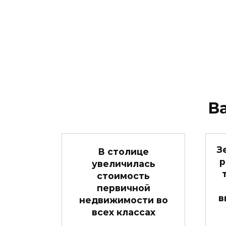
В
З
В столице
р
увеличилась
стоимость
первичной
в
недвижимости во
всех классах