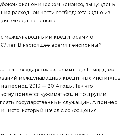
глубоком экономическом кризисе, вынуждены
ния расходной части госбюджета. Одно из
для выхода на пенсию.
ь с международными кредиторами о
67 лет. В настоящее время пенсионный
олит государству экономить до 1,1 млрд. евро
ований международных кредитных институтов
на период 2013 — 2014 годы. Так что
ству придется «ужиматься» и по другим
арплаты государственным служащим. А пример
инистр, который начал с сокращения
нию в
каталог строительных учреждений