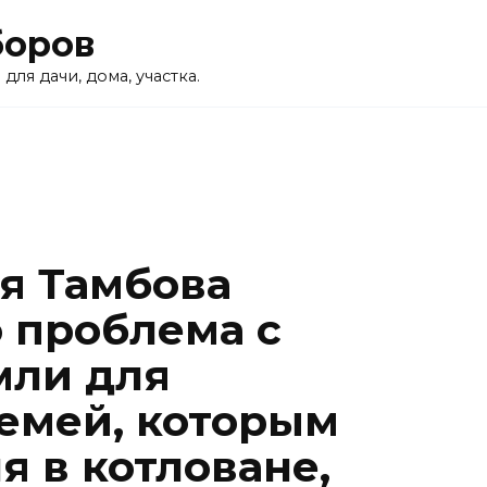
боров
для дачи, дома, участка.
я Тамбова
о проблема с
мли для
емей, которым
я в котловане,