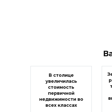
В
З
В столице
р
увеличилась
стоимость
первичной
в
недвижимости во
всех классах