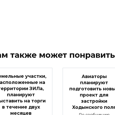
ам также может понравить
емельные участки,
Авиаторы
асположенные на
планируют
территории ЗИЛа,
подготовить нов
планируют
проект для
ыставить на торги
застройки
в течение двух
Ходынского пол
месяцев
По сообщению