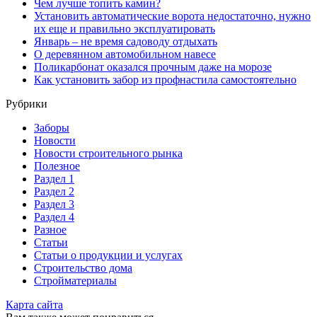
Чем лучше топить камин?
Установить автоматические ворота недостаточно, нужно
их еще и правильно эксплуатировать
Январь – не время садоводу отдыхать
О деревянном автомобильном навесе
Поликарбонат оказался прочным даже на морозе
Как установить забор из профнастила самостоятельно
Рубрики
Заборы
Новости
Новости строительного рынка
Полезное
Раздел 1
Раздел 2
Раздел 3
Раздел 4
Разное
Статьи
Статьи o продукции и услугах
Строительство дома
Стройматериалы
Карта сайта