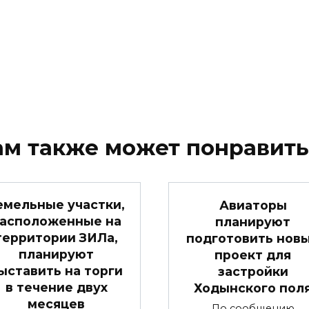
ам также может понравить
емельные участки,
Авиаторы
асположенные на
планируют
территории ЗИЛа,
подготовить нов
планируют
проект для
ыставить на торги
застройки
в течение двух
Ходынского пол
месяцев
По сообщению