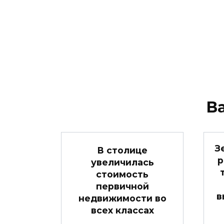
В
З
В столице
р
увеличилась
стоимость
первичной
в
недвижимости во
всех классах