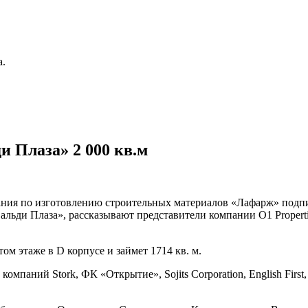
а.
и Плаза» 2 000 кв.м
пания по изготовлению строительных материалов «Лафарж» подп
льди Плаза», рассказывают представители компании О1 Properti
м этаже в D корпусе и займет 1714 кв. м.
мпаний Stork, ФК «Открытие», Sojits Corporation, English Firs