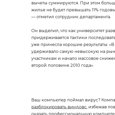
вычеты суммируются. При этом больш
жилье не будет превышать 11% годов
— отметил сотрудник департамента.
Он выделил, что как университет раз
придерживается тактики последовател
уже принесла хорошие результаты: «В
удерживало самую невысокую на рынк
участникам и начало массовое сниже
второй половине 2010 года».
Ваш компьютер поймал вирус? Комп
разблокировать виндовс
, избежав л
оказать профессиональную компьюте