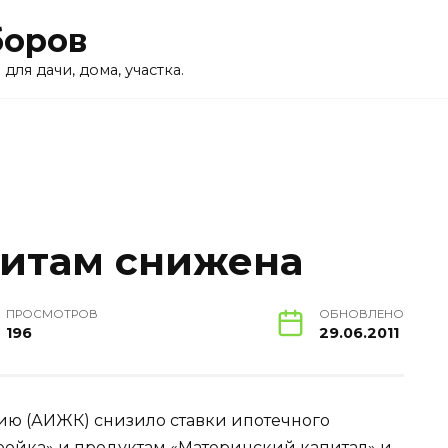
боров
для дачи, дома, участка.
дитам снижена
ПРОСМОТРОВ
ОБНОВЛЕНО
196
29.06.2011
ию (АИЖК) снизило ставки ипотечного
ойка» и продуктам «Материнский капитал» и