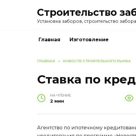
Перейти
Строительство за
к
содержанию
Установка заборов, строительство забора 
Главная
Изготовление
ГЛАВНАЯ
»
НОВОСТИ СТРОИТЕЛЬНОГО РЫНКА
Ставка по кре
НА ЧТЕНИЕ
2 мин
Агентство по ипотечному кредитован
кредитования по программе «Новостр