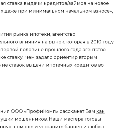
ая ставка выдачи кредитов/займов на новое
ых даже при минимальном начальном взносе»,
вития рынка ипотеки, агентство
ьного влияния на рынок, которая в 2010 году
 первой половине прошлого года агентство
е ставкуi, чем задало ориентир вторым
ние ставок выдачи ипотечных кредитов во
ания ООО «ПрофиКомп» расскажет Вам
как
овушки мошенников. Наши мастера готовы
рную помощь и устранить баннер и любую