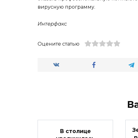
вирусную программу.
Интерфакс
Оцените статью
В
З
В столице
р