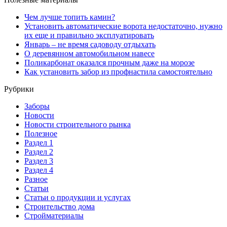
Чем лучше топить камин?
Установить автоматические ворота недостаточно, нужно
их еще и правильно эксплуатировать
Январь – не время садоводу отдыхать
О деревянном автомобильном навесе
Поликарбонат оказался прочным даже на морозе
Как установить забор из профнастила самостоятельно
Рубрики
Заборы
Новости
Новости строительного рынка
Полезное
Раздел 1
Раздел 2
Раздел 3
Раздел 4
Разное
Статьи
Статьи o продукции и услугах
Строительство дома
Стройматериалы