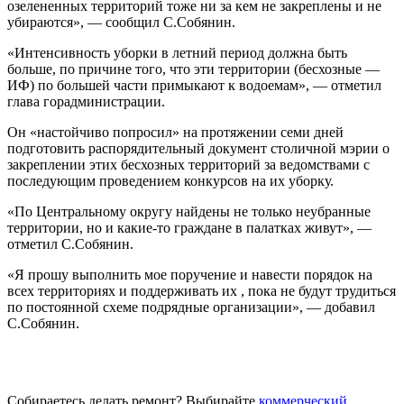
озелененных территорий тоже ни за кем не закреплены и не
убираются», — сообщил С.Собянин.
«Интенсивность уборки в летний период должна быть
больше, по причине того, что эти территории (бесхозные —
ИФ) по большей части примыкают к водоемам», — отметил
глава горадминистрации.
Он «настойчиво попросил» на протяжении семи дней
подготовить распорядительный документ столичной мэрии о
закреплении этих бесхозных территорий за ведомствами с
последующим проведением конкурсов на их уборку.
«По Центральному округу найдены не только неубранные
территории, но и какие-то граждане в палатках живут», —
отметил С.Собянин.
«Я прошу выполнить мое поручение и навести порядок на
всех территориях и поддерживать их , пока не будут трудиться
по постоянной схеме подрядные организации», — добавил
С.Собянин.
Собираетесь делать ремонт? Выбирайте
коммерческий