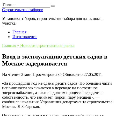
Перейти
Search
к
for:
Строительство заборов
содержанию
Установка заборов, строительство забора для дачи, дома,
участка.
Главная
Изготовление
Главная
»
Новости строительного рынка
Ввод в эксплуатацию детских садов в
Москве задерживается
На чтение
2 мин
Просмотров
285
Обновлено
27.05.2011
«За прошедший год не сданы десять садов. По большей части
неприятности заключаются в переводе на постоянное
энергоснабжение, а также в долгом процессе передачи в
собственность, что занимает, порой, пару месяцев», —
сообщила начальник Управления департамента строительства
Москвы Л.Забарская.
Она сказала, что всего в прошедшем сезоне было сдано в