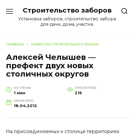
Перейти
Строительство заборов
к
содержанию
Установка заборов, строительство забора
для дачи, дома, участка.
ГЛАВНАЯ
»
НОВОСТИ СТРОИТЕЛЬНОГО РЫНКА
Алексей Челышев —
префект двух новых
столичных округов
НА ЧТЕНИЕ
ПРОСМОТРОВ
1 мин
216
ОБНОВЛЕНО
18.04.2012
На присоединяемых к столице территориях