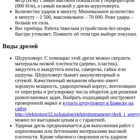
метр (Н/м). Самый высокий показатель у перфораторов
(600 Н/м), а самый низкий у дрели-шуруповерта.
Количество ударов в минуту. Минимальное количество
в минуту – 1 500, максимальное – 70 000. Реже удары –
больше их сила.
Вес прибора. Работа тяжелым устройством без опоры
быстро утомляет. Помните об этом при выборе покупки.
Виды дрелей
Шуруповерт. С помощью этой дрели можно сверлить
материалы низкой плотности (дерево, пластик),
закрутить и выкрутить винты, саморезы, гайки или
шурупы. Шуруповерт бывает аккумуляторный и
сетевой. Качественный механизм обычно имеет
хорошую мощность, ударопрочный корпус, вентиляцию
от перегрева и регулировку числа оборотов для решения
разноплановых задач. Выбрать подходящий инструмент
проверенной марки и
купить шуруповерт в Брянске на
сайте
http://elektrotorg32.ru/katalog/elektroinstrumenty/dreli_i_sete
можно по выгодным ценам и с гарантией.
Ударная дрель предназначается для выполнения работ с
кирпичными или бетонными материалами высокой
плотности. Кроме обычного сверления есть ударное