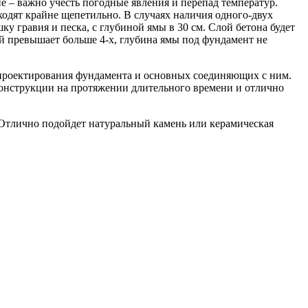
 – важно учесть погодные явления и перепад температур.
одят крайне щепетильно. В случаях наличия одного-двух
у гравия и песка, с глубиной ямы в 30 см. Слой бетона будет
ей превышает больше 4-х, глубина ямы под фундамент не
 проектирования фундамента и основных соединяющих с ним.
онструкции на протяжении длительного времени и отлично
 Отлично подойдет натуральный камень или керамическая