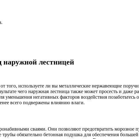
а.
д наружной лестницей
от того, используете ли вы металлические нержавеющие поручни
льтате чего наружная лестница также может просесть и даже ра
Для уменьшения негативных факторов воздействия позаботьтесь 
менее всего подвержены влиянию влаги.
ронабивными сваями. Они позволяют предотвратить морозное пу
ве трубы обязательно бетонная подушка для обеспечения больше