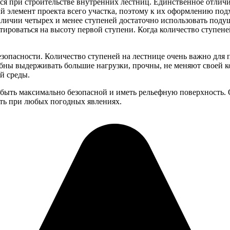
я при строительстве внутренних лестниц. Единственное отличие
 элемент проекта всего участка, поэтому к их оформлению подх
личии четырех и менее ступеней достаточно использовать подушк
тироваться на высоту первой ступени. Когда количество ступен
зопасности. Количество ступеней на лестнице очень важно для
ны выдерживать большие нагрузки, прочны, не меняют своей к
й среды.
 быть максимально безопасной и иметь рельефную поверхность.
ть при любых погодных явлениях.