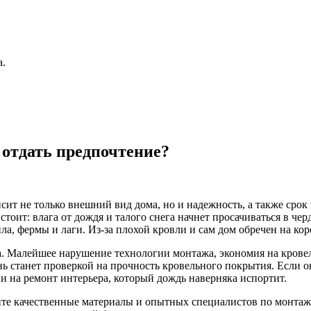
а.
 отдать предпочтение?
сит не только внешний вид дома, но и надежность, а также сро
тоит: влага от дождя и талого снега начнет просачиваться в че
ла, фермы и лаги. Из-за плохой кровли и сам дом обречен на ко
. Малейшее нарушение технологии монтажа, экономия на кровел
 станет проверкой на прочность кровельного покрытия. Если он
 и на ремонт интерьера, который дождь наверняка испортит.
уйте качественные материалы и опытных специалистов по монтажу