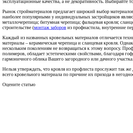
эксплуатационные качества, а не декоративность. Выбирайте т
Рынок стройматериалов предлагает широкий выбор материалов
наиболее популярными у индивидуальных застройщиков являют
металлочерепица; битумная черепица; фальцевая кровля; слан
строительстве (
монтаж заборов
из профнастила, внутренние пер
Каждый из названных кровельных материалов отличается техн
материалы – керамическая черепица и сланцевая кровля. Однак
нескольким поколениям не возвращаться к этому вопросу. Про
полимеров, обладает эстетическими свойствами, благодаря го
гармоничного облика Вашего загородного или дачного участка
Нельзя утверждать, что кровля из профлиста прослужит так же 
всего кровельного материала по причине их прихода в негодн
Оцените статью