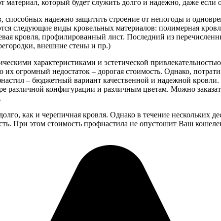
от материал, который будет служить долго и надежно, даже есл
, способных надежно защитить строение от непогоды и одновре
ся следующие виды кровельных материалов: полимерная кровля;
цевая кровля, профилированный лист. Последний из перечислен
егородки, внешние стены и пр.)
ическими характеристиками и эстетической привлекательностью
о их огромный недостаток – дорогая стоимость. Однако, потрати
фнастил – бюджетный вариант качественной и надежной кровли. 
фре различной конфигурации и различным цветам. Можно заказа
.
долго, как и черепичная кровля. Однако в течение нескольких де
ость. При этом стоимость профнастила не опустошит Ваш кошеле