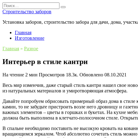
Перейти
Search
к
for:
Строительство заборов
содержанию
Установка заборов, строительство забора для дачи, дома, участк
Главная
Изготовление
Главная
»
Разное
Интерьер в стиле кантри
На чтение
2 мин
Просмотров
18.3к.
Обновлено
08.10.2021
Весь мир изменчив, даже старый стиль кантри нашел свое ново
из натуральных материалов и умиротворяющая атмосфера.
Давайте попробуем обрисовать примерный образ дома в стиле к
камин, то не забудьте пристроить возле него дровницу и газе
важных элементов – цветы в горшках и букетах. На кухне мебе
должна быть выполнена в клетчато-полосочном стиле. Открыт
В спальне необходимо поставить не высокую кровать на кованн
вращающимся зеркалом. Чтоб абсолютно сочетать стиль можно 