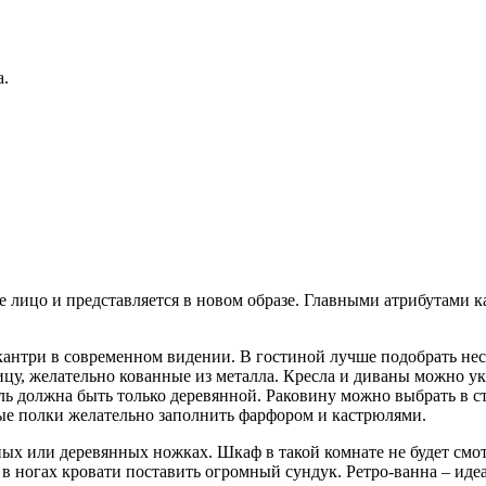
а.
е лицо и представляется в новом образе. Главными атрибутами к
антри в современном видении. В гостиной лучше подобрать неск
тницу, желательно кованные из металла. Кресла и диваны можно
ль должна быть только деревянной. Раковину можно выбрать в с
ые полки желательно заполнить фарфором и кастрюлями.
ых или деревянных ножках. Шкаф в такой комнате не будет смот
в ногах кровати поставить огромный сундук. Ретро-ванна – иде