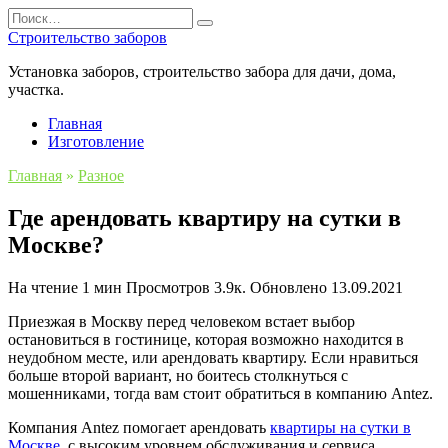
Перейти
Search
к
for:
Строительство заборов
содержанию
Установка заборов, строительство забора для дачи, дома,
участка.
Главная
Изготовление
Главная
»
Разное
Где арендовать квартиру на сутки в
Москве?
На чтение
1 мин
Просмотров
3.9к.
Обновлено
13.09.2021
Приезжая в Москву перед человеком встает выбор
остановиться в гостинице, которая возможно находится в
неудобном месте, или арендовать квартиру. Если нравиться
больше второй вариант, но боитесь столкнуться с
мошенниками, тогда вам стоит обратиться в компанию Antez.
Компания Antez помогает арендовать
квартиры на сутки в
Москве
, с высоким уровнем обслуживания и сервиса.