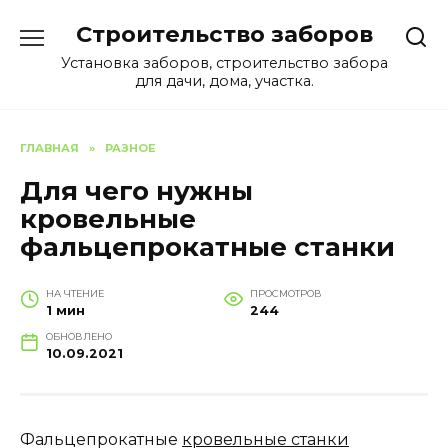
Перейти
Строительство заборов
к
содержанию
Установка заборов, строительство забора
для дачи, дома, участка.
ГЛАВНАЯ
»
РАЗНОЕ
Для чего нужны
кровельные
фальцепрокатные станки
НА ЧТЕНИЕ
ПРОСМОТРОВ
1 мин
244
ОБНОВЛЕНО
10.09.2021
Фальцепрокатные
кровельные станки