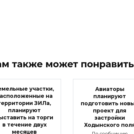
ам также может понравить
емельные участки,
Авиаторы
асположенные на
планируют
территории ЗИЛа,
подготовить нов
планируют
проект для
ыставить на торги
застройки
в течение двух
Ходынского пол
месяцев
По сообщению