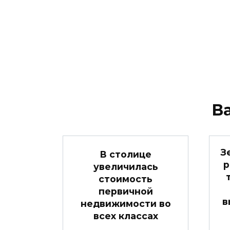
В
З
В столице
р
увеличилась
стоимость
первичной
в
недвижимости во
всех классах