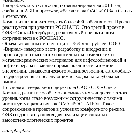
Ввод объекта в эксплуатацию запланирован на 2013 год,
сообщили АБН в пресс-службе филиала ОАО «ОЭЗ» в Санкт-
Петербурге.
Компания планирует создать более 400 рабочих мест. Проект
реализуется при участии РОСНАНО. Это третий проект в
ОЭЗ «Санкт-Петербург», реализуемый при активном
сотрудничестве с РОСНАНО.
Объем заявленных инвестиций – 969 млн. рублей. ООО
«Вириал» намерено вести разработку и внедрение в
производство высокотехнологичных керамических и
металлокерамических материалов для нефтедобывающей и
нефтеперерабатывающей промышленности, атомной
энергетики, авиакосмического машиностроения, автомобиле-
и судостроения с последующим выходом на зарубежные
рынки.
По словам генерального директора ОАО «ОЭЗ» Олега
Костина, развитие особых экономических зон достигло того
уровня, когда стало возможным сотрудничество с такими
институтами развития как ОАО «РОСНАНО». Такое
сопровождение проектов в условиях комфортного режима
ОЭЗ создает все условия для реализации сложных
высокотехнологических проектов.
stroispb.spb.ru