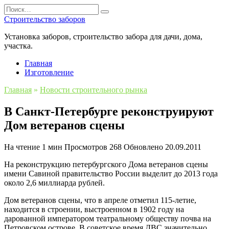
Перейти
Search
к
for:
Строительство заборов
содержанию
Установка заборов, строительство забора для дачи, дома,
участка.
Главная
Изготовление
Главная
»
Новости строительного рынка
В Санкт-Петербурге реконструируют
Дом ветеранов сцены
На чтение
1 мин
Просмотров
268
Обновлено
20.09.2011
На реконструкцию петербургского Дома ветеранов сцены
имени Савиной правительство России выделит до 2013 года
около 2,6 миллиарда рублей.
Дом ветеранов сцены, что в апреле отметил 115-летие,
находится в строении, выстроенном в 1902 году на
дарованной императором театральному обществу почва на
Петровском острове. В советское время ДВС значительно