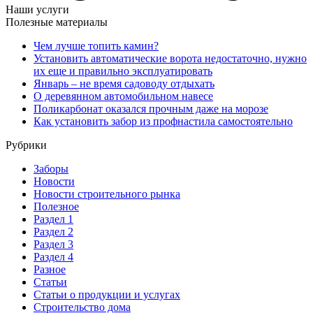
Наши услуги
Полезные материалы
Чем лучше топить камин?
Установить автоматические ворота недостаточно, нужно
их еще и правильно эксплуатировать
Январь – не время садоводу отдыхать
О деревянном автомобильном навесе
Поликарбонат оказался прочным даже на морозе
Как установить забор из профнастила самостоятельно
Рубрики
Заборы
Новости
Новости строительного рынка
Полезное
Раздел 1
Раздел 2
Раздел 3
Раздел 4
Разное
Статьи
Статьи o продукции и услугах
Строительство дома