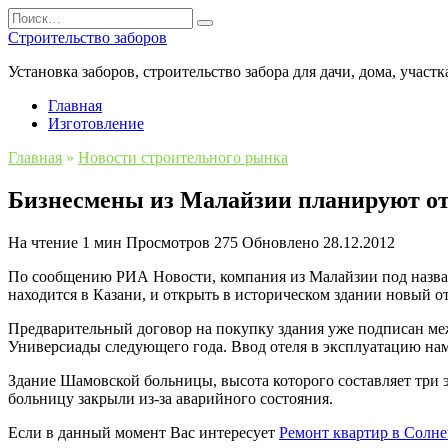
Перейти
Search
к
for:
Строительство заборов
содержанию
Установка заборов, строительство забора для дачи, дома, участк
Главная
Изготовление
Главная
»
Новости строительного рынка
Бизнесмены из Малайзии планируют отк
На чтение
1 мин
Просмотров
275
Обновлено
28.12.2012
По сообщению РИА Новости, компания из Малайзии под назван
находится в Казани, и открыть в историческом здании новый от
Предварительный договор на покупку здания уже подписан ме
Универсиады следующего года. Ввод отеля в эксплуатацию наме
Здание Шамовской больницы, высота которого составляет три э
больницу закрыли из-за аварийного состояния.
Если в данный момент Вас интересует
Ремонт квартир в Солне